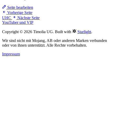
Seite bearbeiten
Vorherige Seite
UHC
Nächste Seite
YouTuber und VIP
Copyright © 2026 Timolia UG. Built with
Starlight
.
Wir sind nicht mit Mojang, AB oder anderen Marken verbunden
oder von ihnen unterstützt. Alle Rechte vorbehalten.
Impressum