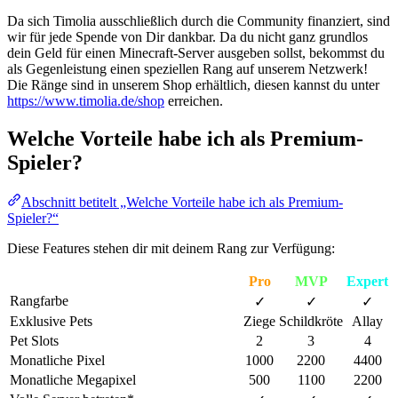
Da sich Timolia ausschließlich durch die Community finanziert, sind
wir für jede Spende von Dir dankbar. Da du nicht ganz grundlos
dein Geld für einen Minecraft-Server ausgeben sollst, bekommst du
als Gegenleistung einen speziellen Rang auf unserem Netzwerk!
Die Ränge sind in unserem Shop erhältlich, diesen kannst du unter
https://www.timolia.de/shop
erreichen.
Welche Vorteile habe ich als Premium-
Spieler?
Abschnitt betitelt „Welche Vorteile habe ich als Premium-
Spieler?“
Diese Features stehen dir mit deinem Rang zur Verfügung:
Pro
MVP
Expert
Rangfarbe
✓
✓
✓
Exklusive Pets
Ziege
Schildkröte
Allay
Pet Slots
2
3
4
Monatliche Pixel
1000
2200
4400
Monatliche Megapixel
500
1100
2200