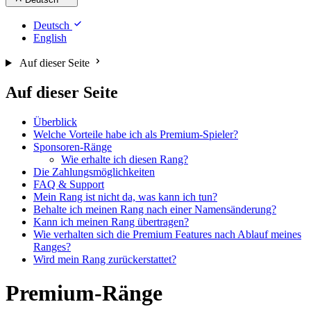
Deutsch
English
Auf dieser Seite
Auf dieser Seite
Überblick
Welche Vorteile habe ich als Premium-Spieler?
Sponsoren-Ränge
Wie erhalte ich diesen Rang?
Die Zahlungsmöglichkeiten
FAQ & Support
Mein Rang ist nicht da, was kann ich tun?
Behalte ich meinen Rang nach einer Namensänderung?
Kann ich meinen Rang übertragen?
Wie verhalten sich die Premium Features nach Ablauf meines
Ranges?
Wird mein Rang zurückerstattet?
Premium-Ränge