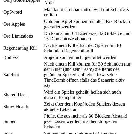
OnlyGoldenApples
Apfel
Man kann ein Diamantschwert mit Schärfe X
OpSword
craften
Goldene Äpfel können mit allen Erz-Blöcken
Ore Apples
gecraftet werden
Du kannst nur 64 Eisenerze, 32 Golderze und
Ore Limitations
16 Diamanterze abbauen
Nach einem Kill erhält der Spieler für 10
Regenerating Kill
Sekunden Regeneration II
Rodless
Angeln können nicht gecraftet werden
Nach einem Kill können für 30 Sekunden nur
der Killer (und sein Team) die Items des
Safeloot
getöteten Spielers aufheben bzw. seine
TimeBomb öffnen (falls das Szenario aktiv
ist)
Wird ein Spieler geheilt, heilen sich auch
Shared Heal
dessen Teampartner
Zeigt über dem Kopf jeden Spielers dessen
Show Health
aktuelle Leben an
Pfeile, die aus mehr als 30 Blöcken Abstand
Sniper
geschossen werden, machen doppelten
Schaden
Soup
Suppenheilung ist aktiviert (2 Herzen)