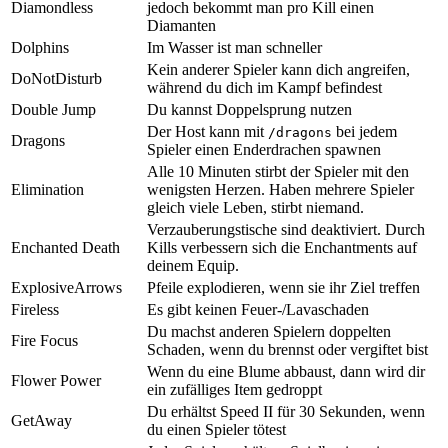
Diamondless
jedoch bekommt man pro Kill einen
Diamanten
Dolphins
Im Wasser ist man schneller
Kein anderer Spieler kann dich angreifen,
DoNotDisturb
während du dich im Kampf befindest
Double Jump
Du kannst Doppelsprung nutzen
Der Host kann mit
bei jedem
/dragons
Dragons
Spieler einen Enderdrachen spawnen
Alle 10 Minuten stirbt der Spieler mit den
Elimination
wenigsten Herzen. Haben mehrere Spieler
gleich viele Leben, stirbt niemand.
Verzauberungstische sind deaktiviert. Durch
Enchanted Death
Kills verbessern sich die Enchantments auf
deinem Equip.
ExplosiveArrows
Pfeile explodieren, wenn sie ihr Ziel treffen
Fireless
Es gibt keinen Feuer-/Lavaschaden
Du machst anderen Spielern doppelten
Fire Focus
Schaden, wenn du brennst oder vergiftet bist
Wenn du eine Blume abbaust, dann wird dir
Flower Power
ein zufälliges Item gedroppt
Du erhältst Speed II für 30 Sekunden, wenn
GetAway
du einen Spieler tötest