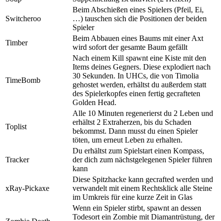
Beim Abschießen eines Spielers (Pfeil, Ei,
Switcheroo
…) tauschen sich die Positionen der beiden
Spieler
Beim Abbauen eines Baums mit einer Axt
Timber
wird sofort der gesamte Baum gefällt
Nach einem Kill spawnt eine Kiste mit den
Items deines Gegners. Diese explodiert nach
30 Sekunden. In UHCs, die von Timolia
TimeBomb
gehostet werden, erhältst du außerdem statt
des Spielerkopfes einen fertig gecrafteten
Golden Head.
Alle 10 Minuten regenerierst du 2 Leben und
erhältst 2 Extraherzen, bis du Schaden
Toplist
bekommst. Dann musst du einen Spieler
töten, um erneut Leben zu erhalten.
Du erhältst zum Spielstart einen Kompass,
Tracker
der dich zum nächstgelegenen Spieler führen
kann
Diese Spitzhacke kann gecrafted werden und
xRay-Pickaxe
verwandelt mit einem Rechtsklick alle Steine
im Umkreis für eine kurze Zeit in Glas
Wenn ein Spieler stirbt, spawnt an dessen
Todesort ein Zombie mit Diamantrüstung, der