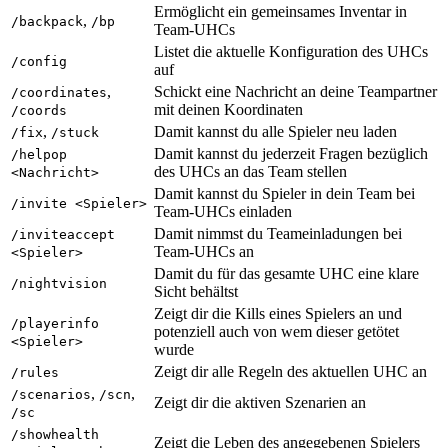
Ermöglicht ein gemeinsames Inventar in
,
/backpack
/bp
Team-UHCs
Listet die aktuelle Konfiguration des UHCs
/config
auf
,
Schickt eine Nachricht an deine Teampartner
/coordinates
mit deinen Koordinaten
/coords
,
Damit kannst du alle Spieler neu laden
/fix
/stuck
Damit kannst du jederzeit Fragen bezüglich
/helpop
des UHCs an das Team stellen
<Nachricht>
Damit kannst du Spieler in dein Team bei
/invite <Spieler>
Team-UHCs einladen
Damit nimmst du Teameinladungen bei
/inviteaccept
Team-UHCs an
<Spieler>
Damit du für das gesamte UHC eine klare
/nightvision
Sicht behältst
Zeigt dir die Kills eines Spielers an und
/playerinfo
potenziell auch von wem dieser getötet
<Spieler>
wurde
Zeigt dir alle Regeln des aktuellen UHC an
/rules
,
,
/scenarios
/scn
Zeigt dir die aktiven Szenarien an
/sc
/showhealth
Zeigt die Leben des angegebenen Spielers