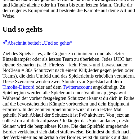
und kämpfe alleine oder im Team bis zum letzten Mann. Crafte dir
dein eigenes Equipment und bestreite die Kämpfe auf deine Art und
Weise.
Und so gehts
Abschnitt betitelt „Und so gehts“
Ziel des Spiels ist es, alle Gegner zu eliminieren und als letzter
Einzelkämpfer oder als letztes Team zu überleben. Jedes UHC hat
eigene Szenarien (z. B. Fireless = kein Feuer- und Lavaschaden;
NoClean = 30s Schutzzeit nach einem Kill; Jeder gegen jeden oder
Teams), die dein Umfeld und das Spielerlebnis erheblich verändern.
Diese Szenarien werden zwei Stunden vor Spielstart auf dem
Timolia-Discord
oder auf dem
Twitteraccount
angekündigt. Zu
Spielbeginn werden alle Spieler auf einer Vanillamap gespawnt.
Während der vorher festgelegten Schutzzeit kannst du dich in Ruhe
auf die bevorstehenden Kämpfe vorbereiten und dein Equipment
erfarmen. In der zehnten Spielminute wirst du ein letztes Mal
geheilt. Nach Ablauf der Schutzzeit ist PvP aktiviert. Von jetzt an
solltest du auf dich aufpassen! Je länger das Spiel andauert, desto
kleiner wird die bespielbare Karte. Die das Spielfeld umgebende
Border verkleinert sich dabei stufenweise. Befindest du dich nach
der Verkleinerung außerhalb der Border, wirst du zurück auf das