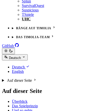
Splun
SurvivalQuest
Suspicious
TSpiele
UHC
RÄNGE AUF TIMOLIA
DAS TIMOLIA-TEAM
GitHub
Deutsch
Deutsch
English
Auf dieser Seite
Auf dieser Seite
Überblick
Das Spielprinzip
Und so gehts