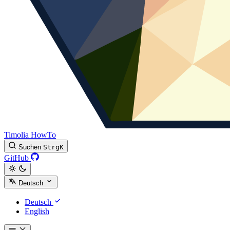
Timolia HowTo
Suchen
Strg
K
GitHub
Deutsch
Deutsch
English