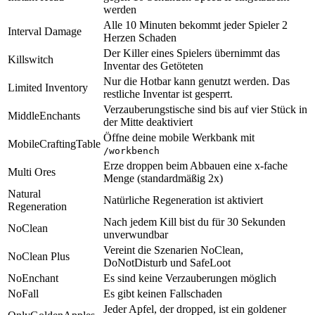
werden
Alle 10 Minuten bekommt jeder Spieler 2
Interval Damage
Herzen Schaden
Der Killer eines Spielers übernimmt das
Killswitch
Inventar des Getöteten
Nur die Hotbar kann genutzt werden. Das
Limited Inventory
restliche Inventar ist gesperrt.
Verzauberungstische sind bis auf vier Stück in
MiddleEnchants
der Mitte deaktiviert
Öffne deine mobile Werkbank mit
MobileCraftingTable
/workbench
Erze droppen beim Abbauen eine x-fache
Multi Ores
Menge (standardmäßig 2x)
Natural
Natürliche Regeneration ist aktiviert
Regeneration
Nach jedem Kill bist du für 30 Sekunden
NoClean
unverwundbar
Vereint die Szenarien NoClean,
NoClean Plus
DoNotDisturb und SafeLoot
NoEnchant
Es sind keine Verzauberungen möglich
NoFall
Es gibt keinen Fallschaden
Jeder Apfel, der dropped, ist ein goldener