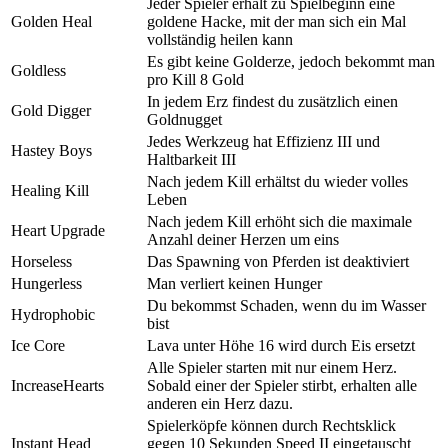
Jeder Spieler erhält zu Spielbeginn eine
Golden Heal
goldene Hacke, mit der man sich ein Mal
vollständig heilen kann
Es gibt keine Golderze, jedoch bekommt man
Goldless
pro Kill 8 Gold
In jedem Erz findest du zusätzlich einen
Gold Digger
Goldnugget
Jedes Werkzeug hat Effizienz III und
Hastey Boys
Haltbarkeit III
Nach jedem Kill erhältst du wieder volles
Healing Kill
Leben
Nach jedem Kill erhöht sich die maximale
Heart Upgrade
Anzahl deiner Herzen um eins
Horseless
Das Spawning von Pferden ist deaktiviert
Hungerless
Man verliert keinen Hunger
Du bekommst Schaden, wenn du im Wasser
Hydrophobic
bist
Ice Core
Lava unter Höhe 16 wird durch Eis ersetzt
Alle Spieler starten mit nur einem Herz.
IncreaseHearts
Sobald einer der Spieler stirbt, erhalten alle
anderen ein Herz dazu.
Spielerköpfe können durch Rechtsklick
Instant Head
gegen 10 Sekunden Speed II eingetauscht