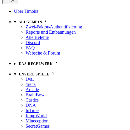
Über Timolia
ALLGEMEIN
Zwei-Faktor-Authentifizierung
Reports und Entbannungen
Alle Befehle
Discord
FAQ
Webseite & Forum
DAS REGELWERK
UNSERE SPIELE
1vs1
4rena
Arcade
BrainBow
Castles
DNA
InTime
JumpWorld
Mineception
SecretGames