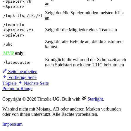
,
<Spieler>
/h
an
<Spieler>
Zeigt den/die Spieler mit den meisten Kills
,
,
/topkills
/tk
/kt
an
/teaminfo
,
Zeigt dir die Mitglieder eines Teams an
<Spieler>
/ti
<Spieler>
Zeigt dir alle Befehle an, die du ausführen
/uhc
kannst
MVP
only
:
Ermöglicht dir während der Schutzzeit auch
/latescatter
nach Spielstart noch dem UHC beizutreten
Seite bearbeiten
Vorherige Seite
TSpiele
Nächste Seite
Premium-Ränge
Copyright © 2026 Timolia UG. Built with
Starlight
.
Wir sind nicht mit Mojang, AB oder anderen Marken verbunden
oder von ihnen unterstützt. Alle Rechte vorbehalten.
Impressum