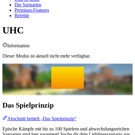
Die Szenarien
Premium-Features
Befehle
UHC
Information
Dieser Modus ist aktuell nicht mehr verfügbar.
UHC
UHC
Das Spielprinzip
Abschnitt betitelt „Das Spielprinzip“
Epische Kämpfe mit bis zu 100 Spielern und abwechslungsreichen
Szenarien sind hier garantiert! Suche dir dein Lieblingsszenario aus